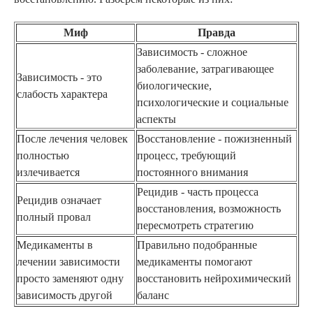
Миф
Правда
Зависимость - сложное
заболевание, затрагивающее
Зависимость - это
биологические,
слабость характера
психологические и социальные
аспекты
После лечения человек
Восстановление - пожизненный
полностью
процесс, требующий
излечивается
постоянного внимания
Рецидив - часть процесса
Рецидив означает
восстановления, возможность
полный провал
пересмотреть стратегию
Медикаменты в
Правильно подобранные
лечении зависимости
медикаменты помогают
просто заменяют одну
восстановить нейрохимический
зависимость другой
баланс